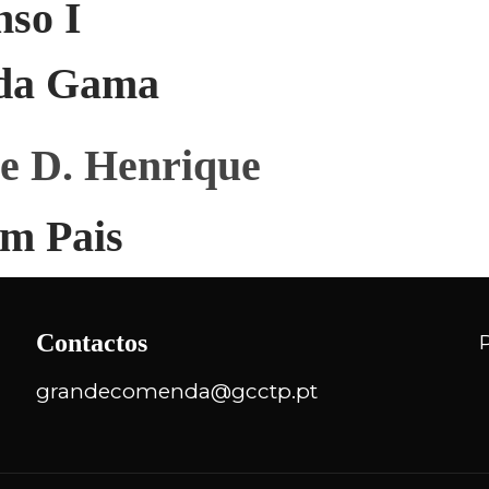
nso I
 da Gama
e D. Henrique
im Pais
Contactos
grandecomenda@gcctp.pt