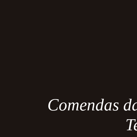
Comendas da
T