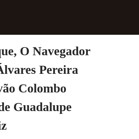
ue, O Navegador
lvares Pereira
vão Colombo
 de Guadalupe
iz