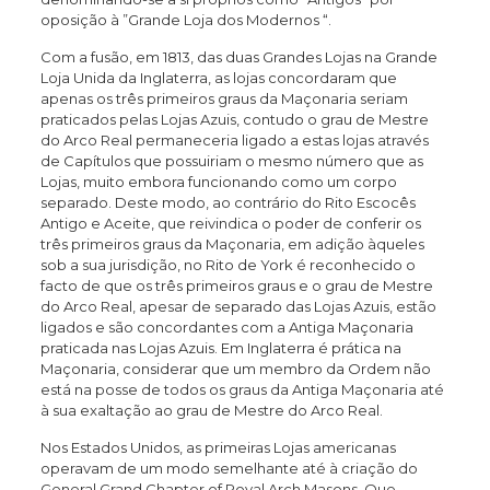
oposição à ”Grande Loja dos Modernos “.
Com a fusão, em 1813, das duas Grandes Lojas na Grande
Loja Unida da Inglaterra, as lojas concordaram que
apenas os três primeiros graus da Maçonaria seriam
praticados pelas Lojas Azuis, contudo o grau de Mestre
do Arco Real permaneceria ligado a estas lojas através
de Capítulos que possuiriam o mesmo número que as
Lojas, muito embora funcionando como um corpo
separado. Deste modo, ao contrário do Rito Escocês
Antigo e Aceite, que reivindica o poder de conferir os
três primeiros graus da Maçonaria, em adição àqueles
sob a sua jurisdição, no Rito de York é reconhecido o
facto de que os três primeiros graus e o grau de Mestre
do Arco Real, apesar de separado das Lojas Azuis, estão
ligados e são concordantes com a Antiga Maçonaria
praticada nas Lojas Azuis. Em Inglaterra é prática na
Maçonaria, considerar que um membro da Ordem não
está na posse de todos os graus da Antiga Maçonaria até
à sua exaltação ao grau de Mestre do Arco Real.
Nos Estados Unidos, as primeiras Lojas americanas
operavam de um modo semelhante até à criação do
General Grand Chapter of Royal Arch Masons. Que