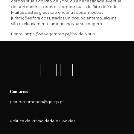
corpos rituais do Rito de York, ou a necessidade eventual
de pertencer a todos os corpos rituais do Rito de York.
Muitos destes graus são encontrados em outras
jurisdições fora dos Estados Unidos, no entanto, alguns
são exclusivamente americanos na sua origem.
Fonte: https://www.gcmrep.pt/rito-de-york/
Contactos
grandecomenda@gcctp.pt
Política de Privacidade e Cookies