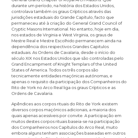
durante um período, na história dos Estados Unidos,
controlava também os graus Crípticos através das
jurisdições estaduais do Grande Capítulo, facto que
permaneceu até à criação do General Grand Council of
Cryptic Masons International. No entanto, hoje em dia,
nos estados de Virginia e West Virginia, os graus de
Mestre Real e Mestre Escolhido permanecem ainda na
dependência dos respectivos Grandes Capitulos
estaduais. As Ordens de Cavalaria, desde o início do
século XIX nos Estados Unidos que são controladas pelo
Grand Encampment of Knight Templars of the United
States of America. Todos os três corpos são
tecnicamente entidades maçónicas autónomas, e
apenas o requisito da participação dos Companheiros do
Rito de York no Arco Real liga os graus Crípticos e as
Ordens de Cavalaria.
Apêndices aos corpos rituais do Rito de York existem
diversos corpos maçónicos adicionais, a maioria dos
quais apenas acessíveis por convite. A participação em
muitos destes corpos rituais baseia-se na participação
dos Companheiros nos Capítulos do Arco Real, muito
embora alguns tenham associações baseadas em outros