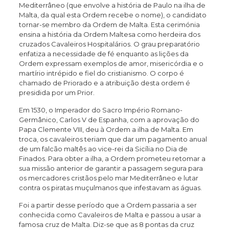
Mediterrâneo (que envolve a história de Paulo na ilha de
Malta, da qual esta Ordem recebe o nome), o candidato
tornar-se membro da Ordem de Malta. Esta cerimónia
ensina a história da Ordem Maltesa como herdeira dos
cruzados Cavaleiros Hospitalários. O grau preparatório
enfatiza a necessidade de fé enquanto as lições da
Ordem expressam exemplos de amor, misericórdia e o
martírio intrépido e fiel do cristianismo. O corpo é
chamado de Priorado e a atribuição desta ordem é
presidida por um Prior.
Em 1530, o Imperador do Sacro Império Romano-
Germânico, Carlos V de Espanha, com a aprovação do
Papa Clemente VIII, deu à Ordem a ilha de Malta. Em
troca, os cavaleiros teriam que dar um pagamento anual
de um falcão maltês ao vice-rei da Sicília no Dia de
Finados. Para obter a ilha, a Ordem prometeu retomar a
sua missão anterior de garantir a passagem segura para
os mercadores cristãos pelo mar Mediterrâneo e lutar
contra os piratas muçulmanos que infestavam as águas.
Foi a partir desse período que a Ordem passaria a ser
conhecida como Cavaleiros de Malta e passou a usar a
famosa cruz de Malta. Diz-se que as 8 pontas da cruz