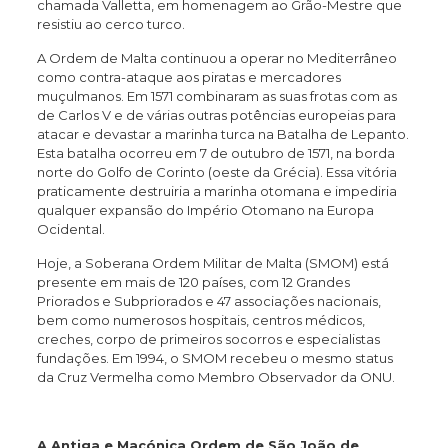
chamada Valletta, em homenagem ao Grão-Mestre que
resistiu ao cerco turco.
A Ordem de Malta continuou a operar no Mediterrâneo
como contra-ataque aos piratas e mercadores
muçulmanos. Em 1571 combinaram as suas frotas com as
de Carlos V e de várias outras potências europeias para
atacar e devastar a marinha turca na Batalha de Lepanto.
Esta batalha ocorreu em 7 de outubro de 1571, na borda
norte do Golfo de Corinto (oeste da Grécia). Essa vitória
praticamente destruiria a marinha otomana e impediria
qualquer expansão do Império Otomano na Europa
Ocidental.
Hoje, a Soberana Ordem Militar de Malta (SMOM) está
presente em mais de 120 países, com 12 Grandes
Priorados e Subpriorados e 47 associações nacionais,
bem como numerosos hospitais, centros médicos,
creches, corpo de primeiros socorros e especialistas
fundações. Em 1994, o SMOM recebeu o mesmo status
da Cruz Vermelha como Membro Observador da ONU.
A Antiga e Maçónica Ordem de São João de