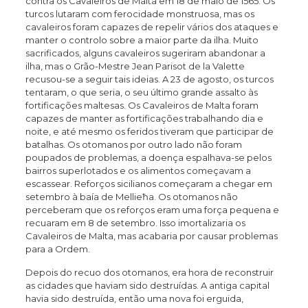
contra os Cavaleiros de Malta em 18 de maio de 1565. Os
turcos lutaram com ferocidade monstruosa, mas os
cavaleiros foram capazes de repelir vários dos ataques e
manter o controlo sobre a maior parte da ilha. Muito
sacrificados, alguns cavaleiros sugeriram abandonar a
ilha, mas o Grão-Mestre Jean Parisot de la Valette
recusou-se a seguir tais ideias. A 23 de agosto, os turcos
tentaram, o que seria, o seu último grande assalto às
fortificações maltesas. Os Cavaleiros de Malta foram
capazes de manter as fortificações trabalhando dia e
noite, e até mesmo os feridos tiveram que participar de
batalhas. Os otomanos por outro lado não foram
poupados de problemas, a doença espalhava-se pelos
bairros superlotados e os alimentos começavam a
escassear. Reforços sicilianos começaram a chegar em
setembro à baía de Mellieħa. Os otomanos não
perceberam que os reforços eram uma força pequena e
recuaram em 8 de setembro. Isso imortalizaria os
Cavaleiros de Malta, mas acabaria por causar problemas
para a Ordem.
Depois do recuo dos otomanos, era hora de reconstruir
as cidades que haviam sido destruídas. A antiga capital
havia sido destruída, então uma nova foi erguida,